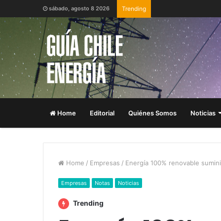
sábado, agosto 8 2026
Trending
Home
Editorial
Quiénes Somos
Noticias
Home
/
Empresas
/
Energía 100% renovable sumini
Empresas
Notas
Noticias
Trending