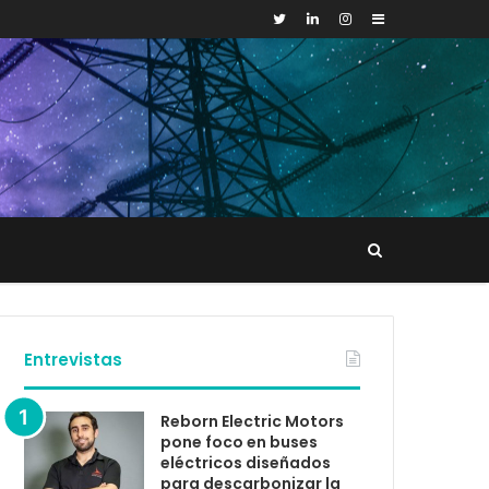
Sidebar
Buscar
tacto
Entrevistas
Reborn Electric Motors
pone foco en buses
eléctricos diseñados
para descarbonizar la