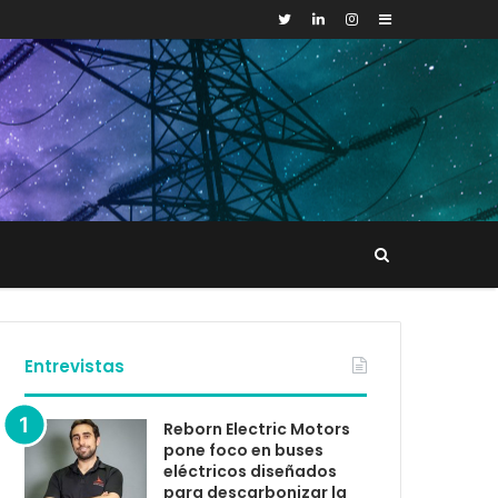
Sidebar
Buscar
tacto
Entrevistas
Reborn Electric Motors
pone foco en buses
eléctricos diseñados
para descarbonizar la