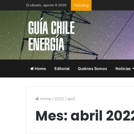
sábado, agosto 8 2026
Trending
Home
Editorial
Quiénes Somos
Noticias
Home
/
2022
/
abril
Mes:
abril 202