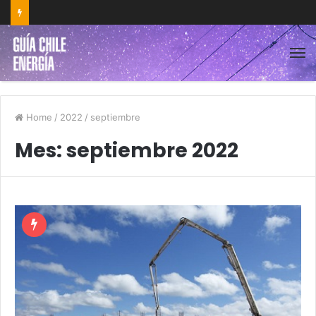
Home
/
2022
/
septiembre
Mes:
septiembre 2022