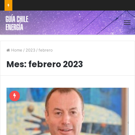
Home
/
2023
/
febrero
Mes:
febrero 2023