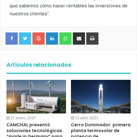
que sabemos cómo hacer rentables las inversiones de
nuestros clientes”.
Google+
LinkedIn
WhatsApp
Compartir vía email
Imprimir
Artículos relacionados
27 enero, 2021
13 abril, 2021
CAMCHAL presentó
Cerro Dominador: primera
soluciones tecnológicas
planta termosolar de
“made in Germany” para
potencia de