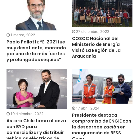
27 diciembre, 2022
1 marzo, 2022
COSOC Nacional del
Paolo Pallotti: “El 2021 fue
Ministerio de Energía
muy desafiante, marcado
visitó La Región de La
por una de la más fuertes
Araucanía
y prolongadas sequías”
17 abril, 2024
19 diciembre, 2022
Presidente destaca
Astara Chile firma alianza
compromiso de ENGIE con
con BYD para
la descarbonización en
comercializar y distribuir
inauguración de BESS
vehículos eléctricos de
Coya