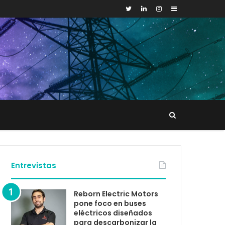
Sidebar
Buscar
tacto
Entrevistas
Reborn Electric Motors
pone foco en buses
eléctricos diseñados
para descarbonizar la