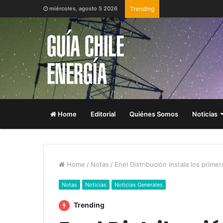
miércoles, agosto 5 2026
Trending
Home
Editorial
Quiénes Somos
Noticias
Home
/
Notas
/
Enel Distribución instala los prime
Notas
Noticias
Noticias Generales
Trending