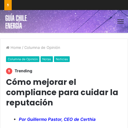
Home
/
Columna de Opinión
Columna de Opinión
Notas
Noticias
Trending
Cómo mejorar el
compliance para cuidar la
reputación
Por Guillermo Pastor, CEO de Certhia