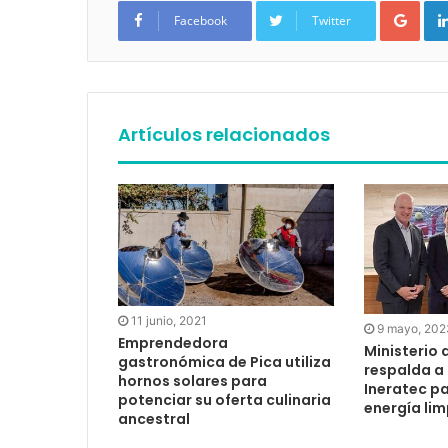
Google+
Facebook
Twitter
Artículos relacionados
11 junio, 2021
9 mayo, 202
Emprendedora
Ministerio 
gastronómica de Pica utiliza
respalda a 
hornos solares para
Ineratec p
potenciar su oferta culinaria
energía lim
ancestral