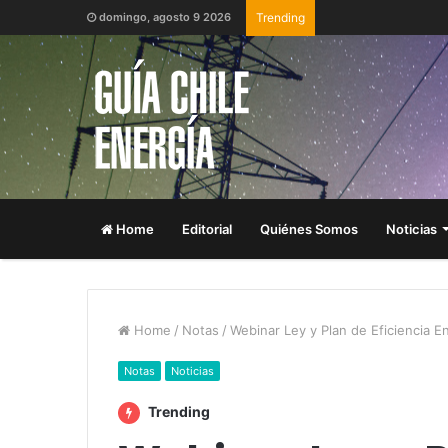
domingo, agosto 9 2026
Trending
Home
Editorial
Quiénes Somos
Noticias
Home
/
Notas
/
Webinar Ley y Plan de Eficiencia E
Notas
Noticias
Trending