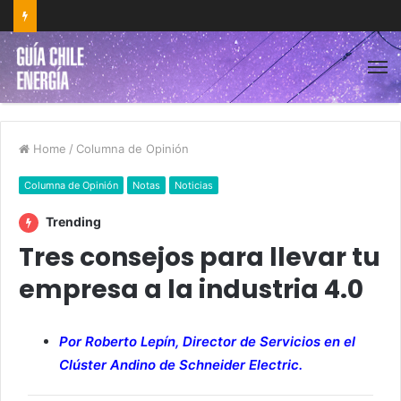
Home
/
Columna de Opinión
Columna de Opinión
Notas
Noticias
Trending
Tres consejos para llevar tu
empresa a la industria 4.0
Por Roberto Lepín, Director de Servicios en el
Clúster Andino de Schneider Electric.