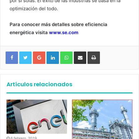
por sí solas. El éxito de las industrias se basa en la
optimización del todo.
Para conocer más detalles sobre eficiencia
energética visita
www.se.com
Google+
LinkedIn
WhatsApp
Compartir vía email
Imprimir
Artículos relacionados
6 febrero, 2019