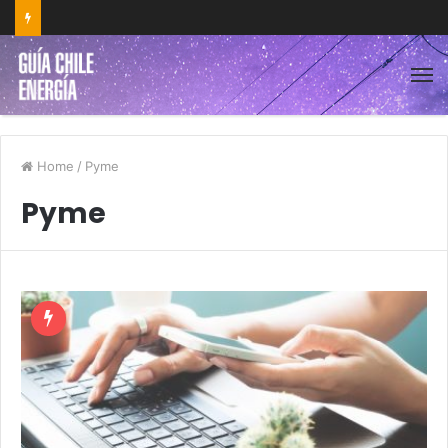
Home
/
Pyme
Pyme