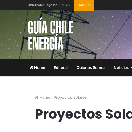
miércoles, agosto 5 2026
Trending
Home
Editorial
Quiénes Somos
Noticias
Home
/
Proyectos Solares
Proyectos Sol