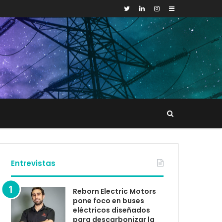
Sidebar
Buscar
tacto
Entrevistas
Reborn Electric Motors
pone foco en buses
eléctricos diseñados
para descarbonizar la