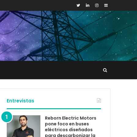
Sidebar
Buscar
tacto
Entrevistas
Reborn Electric Motors
pone foco en buses
eléctricos diseñados
para descarbonizar la