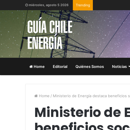
miércoles, agosto 5 2026
Trending
Home
Editorial
Quiénes Somos
Noticias
Home
/
Ministerio de Energía destaca beneficios 
Ministerio de
beneficios so