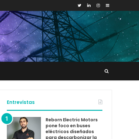
Sidebar
Buscar
tacto
Entrevistas
Reborn Electric Motors
pone foco en buses
eléctricos diseñados
para descarbonizar la