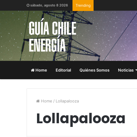
sábado, agosto 8 2026
Trending
Home
Editorial
Quiénes Somos
Noticias
Home
/
Lollapalooza
Lollapalooza