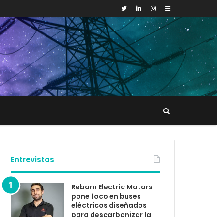
Sidebar
Buscar
tacto
Entrevistas
Reborn Electric Motors
pone foco en buses
eléctricos diseñados
para descarbonizar la