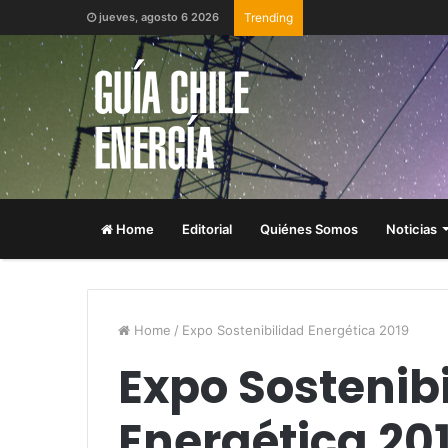
jueves, agosto 6 2026
Trending
Home
Editorial
Quiénes Somos
Noticias
Home
/
Expo Sostenibilidad Energética 2019
Expo Sostenib
Energética 20