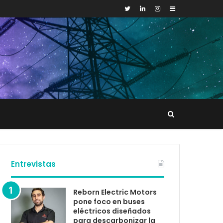
Sidebar
Buscar
tacto
Entrevistas
Reborn Electric Motors
pone foco en buses
eléctricos diseñados
para descarbonizar la