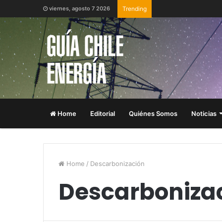
viernes, agosto 7 2026
Trending
Home
Editorial
Quiénes Somos
Noticias
Home
/
Descarbonización
Descarboniza