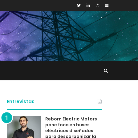
Sidebar
Buscar
tacto
Entrevistas
Reborn Electric Motors
pone foco en buses
eléctricos diseñados
para descarbonizar la