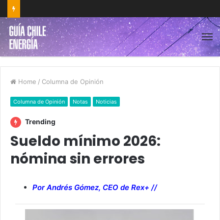
Home
/
Columna de Opinión
Columna de Opinión
Notas
Noticias
Trending
Sueldo mínimo 2026:
nómina sin errores
Por Andrés Gómez, CEO de Rex+ //