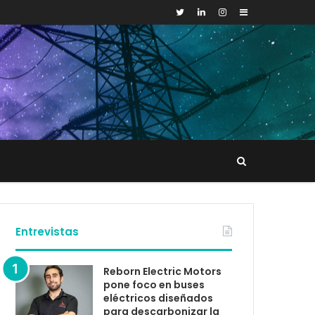
Sidebar
Buscar
tacto
Entrevistas
Reborn Electric Motors
pone foco en buses
eléctricos diseñados
para descarbonizar la