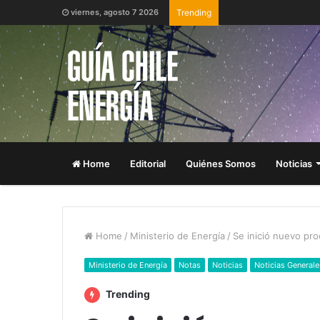
viernes, agosto 7 2026
Trending
Home
Editorial
Quiénes Somos
Noticias
Home
/
Ministerio de Energía
/
Se inició nuevo pr
Ministerio de Energía
Notas
Noticias
Noticias Generale
Trending