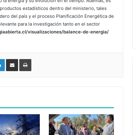
 la energía y su evolución en el tiempo. Además, es
 productos estadísticos dentro del ministerio, tales
ero del país y el proceso Planificación Energética de
evante para la investigación tanto en el sector
giaabierta.cl/visualizaciones/balance-de-energia/
LinkedIn
Compartir vía email
Imprimir