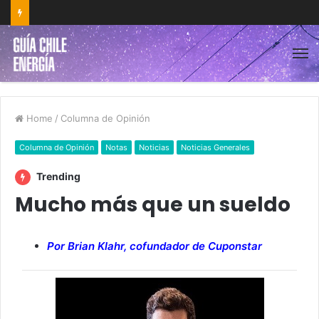
Home
/
Columna de Opinión
Columna de Opinión
Notas
Noticias
Noticias Generales
Trending
Mucho más que un sueldo
Por Brian Klahr, cofundador de Cuponstar