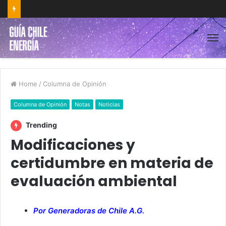
Home
/
Columna de Opinión
Columna de Opinión
Notas
Noticias
Trending
Modificaciones y
certidumbre en materia de
evaluación ambiental
Por Generadoras de Chile A.G.