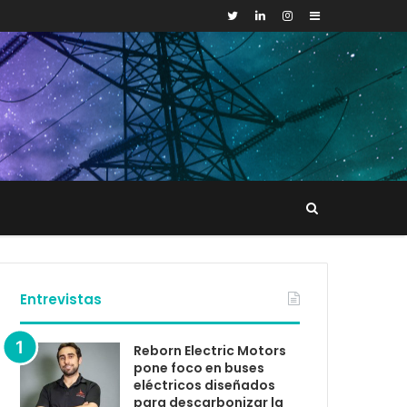
Sidebar
Buscar
tacto
Entrevistas
Reborn Electric Motors
pone foco en buses
eléctricos diseñados
para descarbonizar la