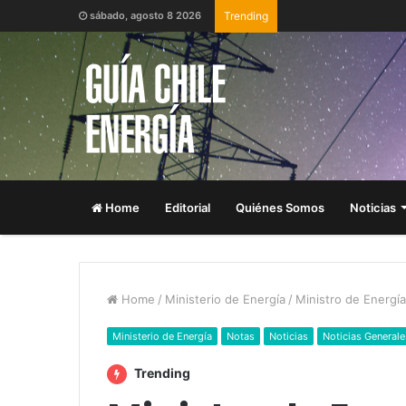
sábado, agosto 8 2026
Trending
Home
Editorial
Quiénes Somos
Noticias
Home
/
Ministerio de Energía
/
Ministro de Energí
Ministerio de Energía
Notas
Noticias
Noticias Generale
Trending