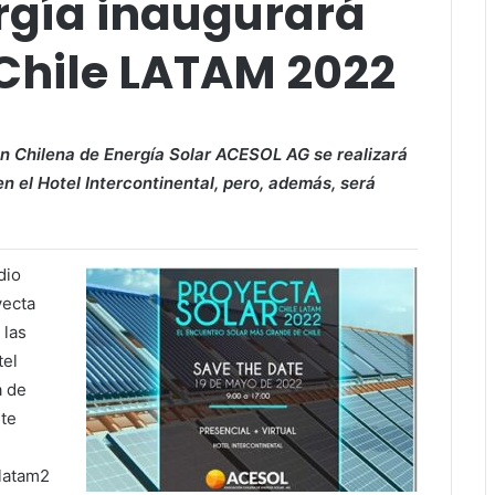
ergía inaugurará
 Chile LATAM 2022
ón Chilena de Energía Solar ACESOL AG se realizará
en el Hotel Intercontinental, pero, además, será
dio
yecta
 las
tel
a de
nte
elatam2