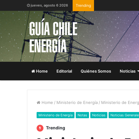
jueves, agosto 6 2026
Trending
Home
Editorial
Quiénes Somos
Noticias
Home
/
Ministerio de Energía
/
Ministerio de Energ
Ministerio de Energía
Notas
Noticias
Noticias Generale
Trending