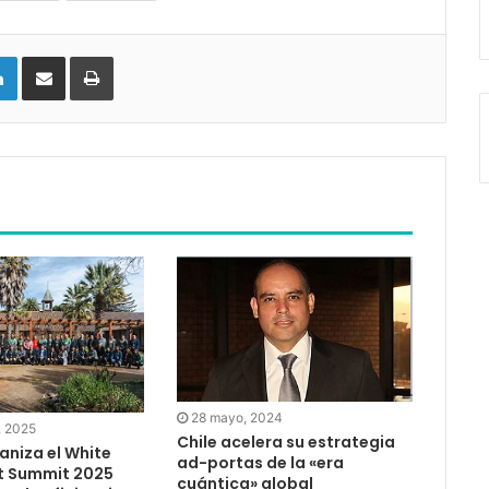
LinkedIn
Compartir vía email
Imprimir
28 mayo, 2024
, 2025
Chile acelera su estrategia
aniza el White
ad-portas de la «era
nt Summit 2025
cuántica» global