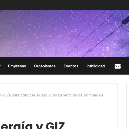
Empresas
Organismos
Eventos
Publicidad
Con
an guía para conocer el uso y los beneficios de bombas de
ergía y GIZ