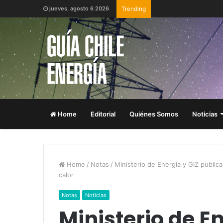
jueves, agosto 6 2026
Trending
Home
Editorial
Quiénes Somos
Noticias
Home
/
Notas
/
Ministerio de Energía y GIZ public
calor
Notas
Noticias
Ministerio de En