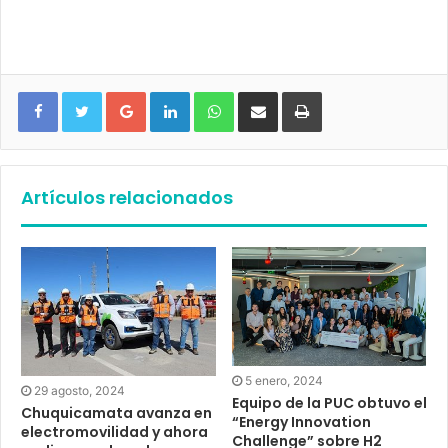
Google+
LinkedIn
WhatsApp
Compartir vía email
Imprimir
Artículos relacionados
5 enero, 2024
29 agosto, 2024
Equipo de la PUC obtuvo el
Chuquicamata avanza en
“Energy Innovation
electromovilidad y ahora
Challenge” sobre H2