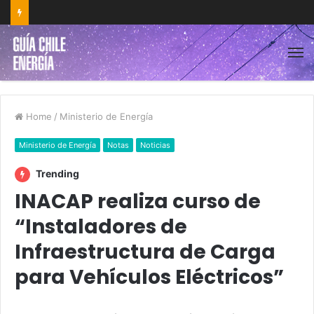
Home
/
Ministerio de Energía
Ministerio de Energía
Notas
Noticias
Trending
INACAP realiza curso de
“Instaladores de
Infraestructura de Carga
para Vehículos Eléctricos”