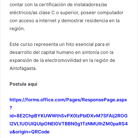
contar con la certificación de instaladores/as
eléctricos/as clase C o superior, poseer computador
con acceso a internet y demostrar residencia en la
región.
Este curso representa un hito esencial para el
desarrollo del capital humano en sintonía con la
expansión de la electromovilidad en la región de
Antofagasta.
Postula aquí
https://forms.office.com/Pages/ResponsePage.aspx
?
id=8E2ChpBYKUWWthSvPX0IzPblDXvM7SFAij2ROG
I2VL1UOUlQUlpONEI0VTBBN0g1TzNMUlhZM0paRS4
u&origin=QRCode