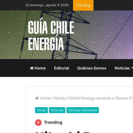
domingo, agosto 9 2026
Trending
Home
Editorial
Quiénes Somos
Noticias
Home
/
Notas
/
Hitachi Energy anuncia a Glauco 
Notas
Noticias
Noticias Generales
Trending