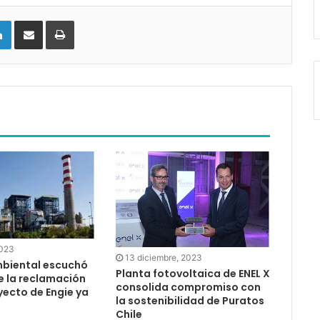
LinkedIn
Compartir vía email
Imprimir
2023
13 diciembre, 2023
mbiental escuchó
Planta fotovoltaica de ENEL X
e la reclamación
consolida compromiso con
yecto de Engie ya
la sostenibilidad de Puratos
Chile