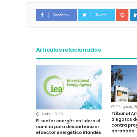
Google+
Facebook
Twitter
Artículos relacionados
29 agosto, 
Tribunal A
16 abril, 2019
alegatos d
El sector energético lidera el
contra pro
camino para descarbonizar
aprobado
el sector energético irlandés