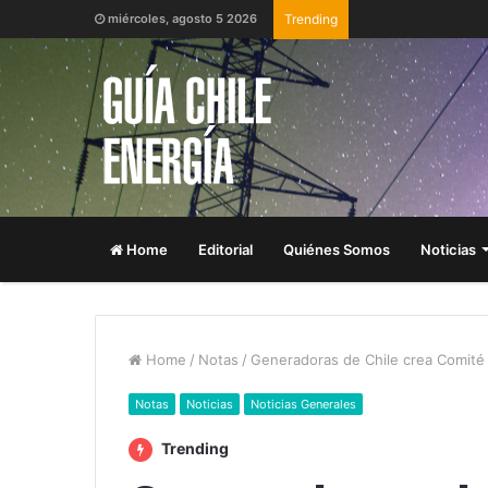
miércoles, agosto 5 2026
Trending
Home
Editorial
Quiénes Somos
Noticias
Home
/
Notas
/
Generadoras de Chile crea Comité 
Notas
Noticias
Noticias Generales
Trending