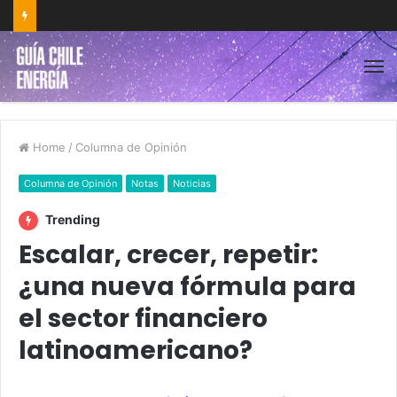
Home
/
Columna de Opinión
Columna de Opinión
Notas
Noticias
Trending
Escalar, crecer, repetir:
¿una nueva fórmula para
el sector financiero
latinoamericano?