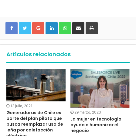
Google+
LinkedIn
WhatsApp
Compartir vía email
Imprimir
Artículos relacionados
12 julio, 2021
Generadoras de Chile es
29 marzo, 2023
parte del plan piloto que
La mujer en tecnología
busca reemplazar uso de
ayuda a humanizar el
leña por calefacción
negocio
eléctrica