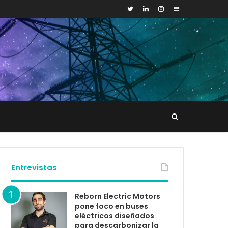
Sidebar
Buscar
tacto
Entrevistas
Reborn Electric Motors
pone foco en buses
eléctricos diseñados
para descarbonizar la