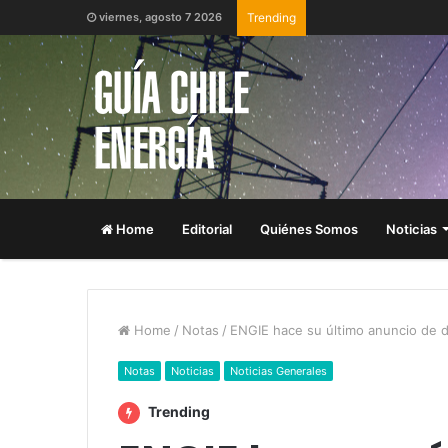
viernes, agosto 7 2026
Trending
Home
Editorial
Quiénes Somos
Noticias
Home
/
Notas
/
ENGIE hace su último anuncio de d
Notas
Noticias
Noticias Generales
Trending