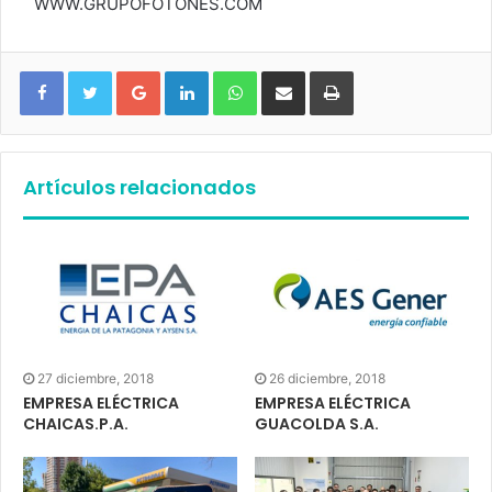
WWW.GRUPOFOTONES.COM
Google+
LinkedIn
WhatsApp
Compartir vía email
Imprimir
Artículos relacionados
27 diciembre, 2018
26 diciembre, 2018
EMPRESA ELÉCTRICA
EMPRESA ELÉCTRICA
CHAICAS.P.A.
GUACOLDA S.A.