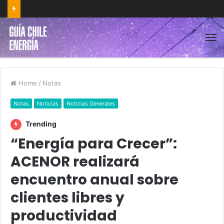
Home
/
Notas
Notas
Noticias
Noticias Generales
Trending
“Energía para Crecer”:
ACENOR realizará
encuentro anual sobre
clientes libres y
productividad