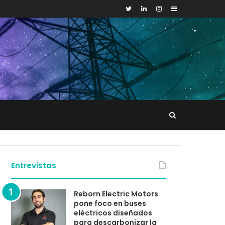
Sidebar
Buscar
tacto
Entrevistas
Reborn Electric Motors
pone foco en buses
eléctricos diseñados
para descarbonizar la