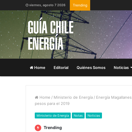
viernes, agosto 7 2026
Trending
Home
Editorial
Quiénes Somos
Noticias
Home
/
Ministerio de Energía
/
Energía Magallanes
pesos para el 2019
Ministerio de Energía
Notas
Noticias
Trending