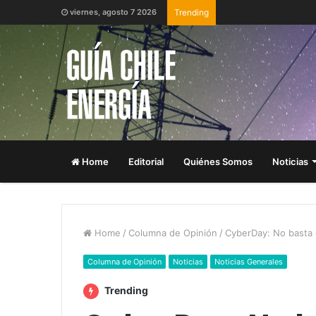
viernes, agosto 7 2026
Trending
Home
Editorial
Quiénes Somos
Noticias
Home
/
Columna de Opinión
/
CyberDay: No basta 
Columna de Opinión
Noticias
Noticias Generales
Trending