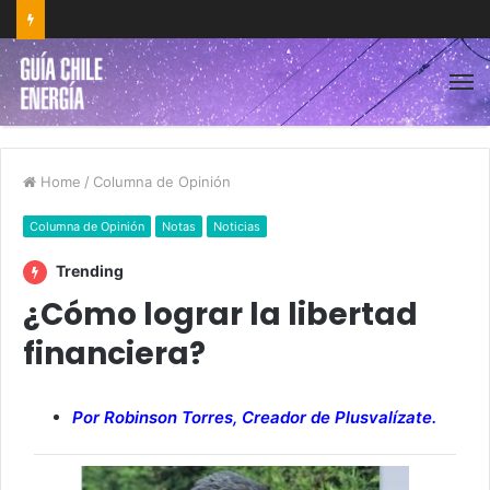
Home
/
Columna de Opinión
Columna de Opinión
Notas
Noticias
Trending
¿Cómo lograr la libertad
financiera?
Por Robinson Torres, Creador de Plusvalízate.