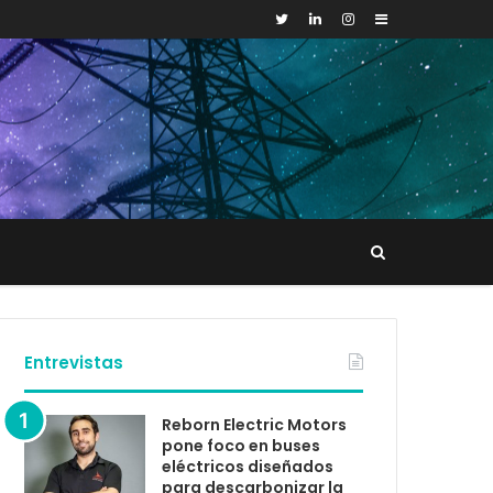
Sidebar
Buscar
tacto
Entrevistas
Reborn Electric Motors
pone foco en buses
eléctricos diseñados
para descarbonizar la