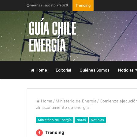
viernes, agosto 7 2026
Trending
Home
Editorial
Quiénes Somos
Noticias
Home
/
Ministerio de Energía
/
Comienza ejecución
almacenamiento de energía
Ministerio de Energía
Notas
Noticias
Trending