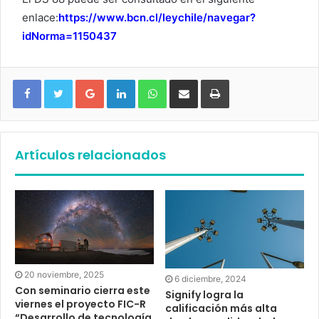
enlace:
https://www.bcn.cl/leychile/navegar?
idNorma=1150437
Google+
LinkedIn
WhatsApp
Compartir vía email
Imprimir
Artículos relacionados
20 noviembre, 2025
6 diciembre, 2024
Con seminario cierra este
Signify logra la
viernes el proyecto FIC-R
calificación más alta
“Desarrollo de tecnología