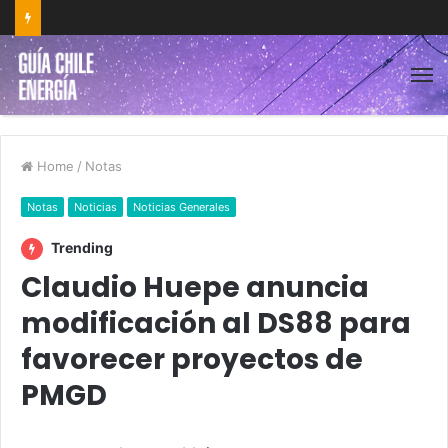
Home
/
Notas
Notas
Noticias
Noticias Generales
Trending
Claudio Huepe anuncia
modificación al DS88 para
favorecer proyectos de
PMGD