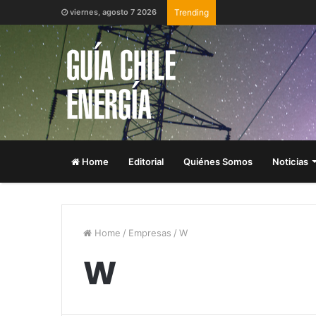
viernes, agosto 7 2026
Trending
Home
Editorial
Quiénes Somos
Noticias
Home
/
Empresas
/
W
W