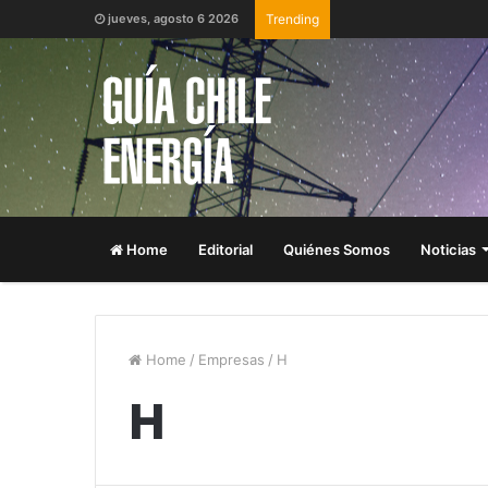
jueves, agosto 6 2026
Trending
Home
Editorial
Quiénes Somos
Noticias
Home
/
Empresas
/
H
H