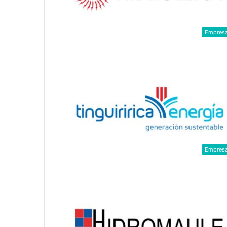
Empres
Empres