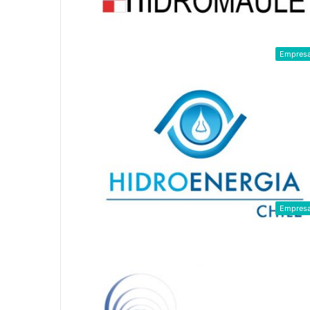
Empres
Empres