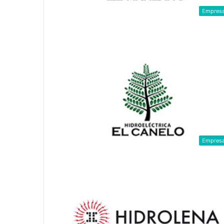
Empres
Empres