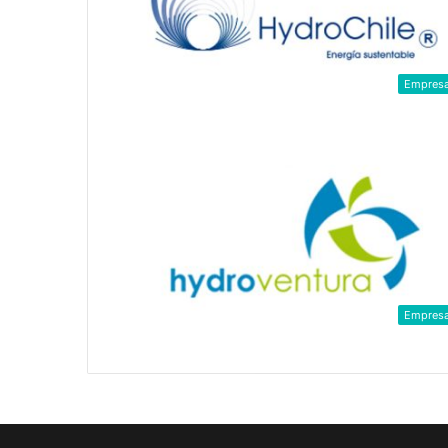
Empres
Empres