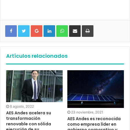
Google+
LinkedIn
WhatsApp
Compartir vía email
Imprimir
Artículos relacionados
8 agosto, 2022
AES Andes acelera su
23 noviembre, 2021
transformación
AES Andes es reconocida
renovable con sólida
como empresa líder en
ejecución de su
gobierno corporativo y