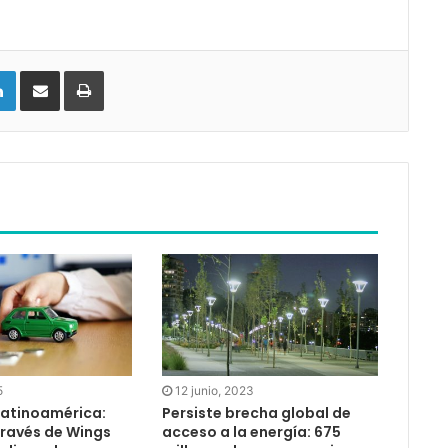
LinkedIn
Compartir vía email
Imprimir
5
12 junio, 2023
Latinoamérica:
Persiste brecha global de
través de Wings
acceso a la energía: 675