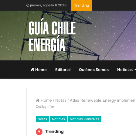
jueves, agosto 6 2026
Trending
Home
Editorial
Quiénes Somos
Noticias
Home
/
Notas
/
Atlas Renewable Energy implementa
Quilapilún
Notas
Noticias
Noticias Generales
Trending