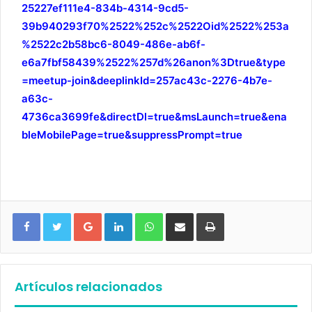
25227ef111e4-834b-4314-9cd5-
39b940293f70%2522%252c%2522Oid%2522%253a
%2522c2b58bc6-8049-486e-ab6f-
e6a7fbf58439%2522%257d%26anon%3Dtrue&type
=meetup-join&deeplinkId=257ac43c-2276-4b7e-
a63c-
4736ca3699fe&directDl=true&msLaunch=true&ena
bleMobilePage=true&suppressPrompt=true
Google+
LinkedIn
WhatsApp
Compartir vía email
Imprimir
Artículos relacionados