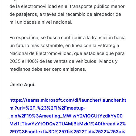
de la electromovilidad en el transporte público menor
de pasajeros, a través del recambio de alrededor de
mil unidades a nivel nacional.
En específico, se busca contribuir a la transición hacia
un futuro más sostenible, en línea con la Estrategia
Nacional de Electromovilidad, que establece que para
2035 el 100% de las ventas de vehículos livianos y
medianos debe ser cero emisiones.
Únete Aquí.
https://teams.microsoft.com/dl/launcher/launcher.ht
ml?url=%2F_%23%2Fl%2Fmeetup-
join%2F19%3Ameeting_MWIwY2VlOGUtYzdkYy00
MzI1LTkwYzYtODQyZTU4MjBkMzk1%40thread.v2%
2F0%3Fcontext%3D%257b%2522Tid%2522%253a%