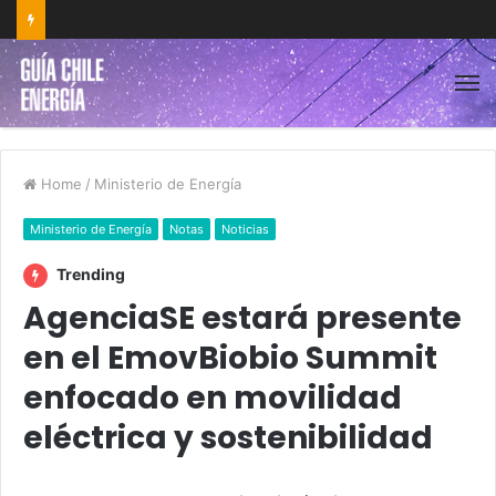
Home
/
Ministerio de Energía
Ministerio de Energía
Notas
Noticias
Trending
AgenciaSE estará presente
en el EmovBiobio Summit
enfocado en movilidad
eléctrica y sostenibilidad