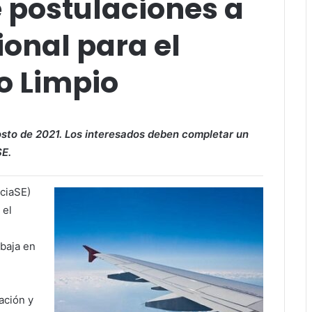
 postulaciones a
ional para el
o Limpio
gosto de 2021. Los interesados deben completar un
SE.
ciaSE)
 el
abaja en
ación y