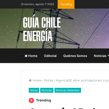
viernes, agosto 7 2026
Trending
Home
Editorial
Quiénes Somos
Noticias
Home
/
Notas
/
AgenciaSE abre postulaciones a pr
Notas
Noticias
Noticias Generales
Trending