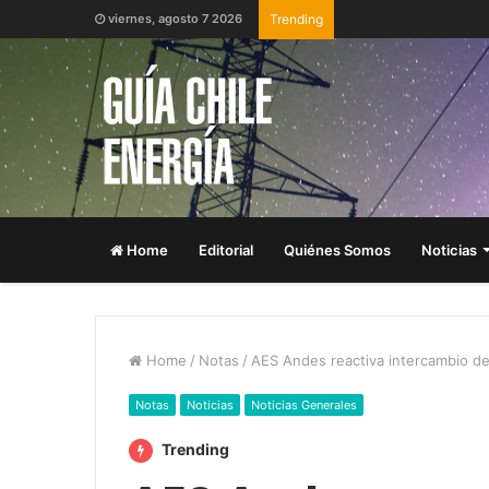
viernes, agosto 7 2026
Trending
Home
Editorial
Quiénes Somos
Noticias
Home
/
Notas
/
AES Andes reactiva intercambio de
Notas
Noticias
Noticias Generales
Trending