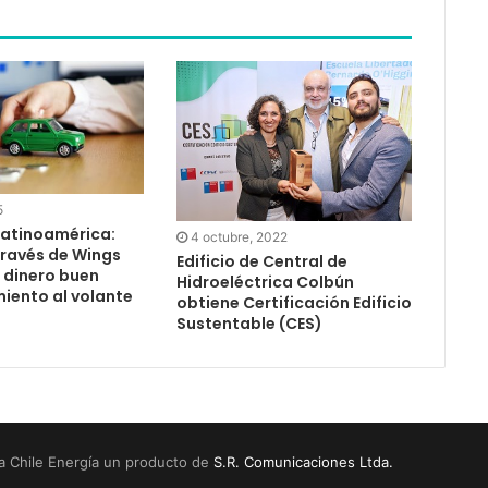
5
Latinoamérica:
4 octubre, 2022
través de Wings
Edificio de Central de
 dinero buen
Hidroeléctrica Colbún
ento al volante
obtiene Certificación Edificio
Sustentable (CES)
a Chile Energía un producto de
S.R. Comunicaciones Ltda.