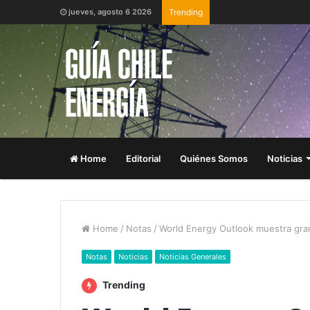
jueves, agosto 6 2026
Trending
Home
Editorial
Quiénes Somos
Noticias
Home
/
Notas
/
World Energy Outlook muestra gra
Notas
Noticias
Noticias Generales
Trending