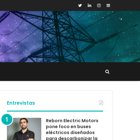
Sidebar
Buscar
tacto
Entrevistas
Reborn Electric Motors
pone foco en buses
eléctricos diseñados
para descarbonizar la