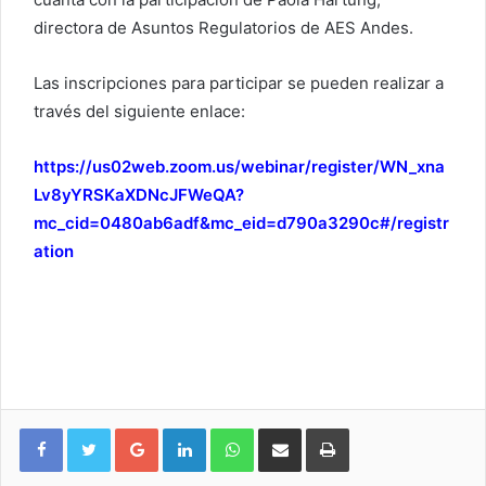
directora de Asuntos Regulatorios de AES Andes.
Las inscripciones para participar se pueden realizar a
través del siguiente enlace:
https://us02web.zoom.us/webinar/register/WN_xna
Lv8yYRSKaXDNcJFWeQA?
mc_cid=0480ab6adf&mc_eid=d790a3290c#/registr
ation
Google+
LinkedIn
WhatsApp
Compartir vía email
Imprimir