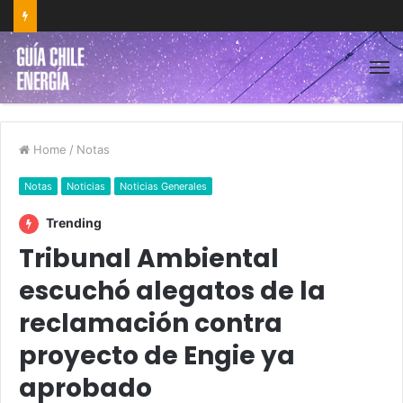
Home
/
Notas
Notas
Noticias
Noticias Generales
Trending
Tribunal Ambiental
escuchó alegatos de la
reclamación contra
proyecto de Engie ya
aprobado